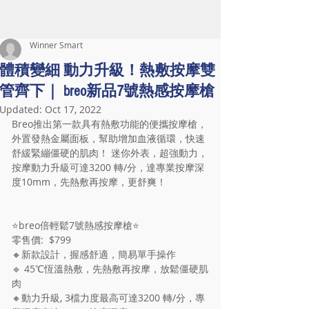
Winner Smart
體積變細 動力升級！熱敷按摩雙
管齊下｜ breo新品7號熱感按摩槍
Updated:
Oct 17, 2022
Breo推出第一款具有熱敷功能的便攜按摩槍，
外置發熱金屬面板，幫助增加血液循環，快速
舒緩緊繃僵硬的肌肉！ 迷你外表，超強動力，
按摩動力升級可達3200 轉/分，達專業按摩深
度10mm，先熱敷再按摩，更舒爽！
⭐️breo倍輕鬆7號熱感按摩槍⭐️
零售價:  $799
🔸新款設計，握感舒適，簡易單手操作
🔹 45℃恆溫熱敷，先熱敷再按摩，放鬆僵硬肌
肉
🔸動力升級, 3檔力度最高可達3200 轉/分，專