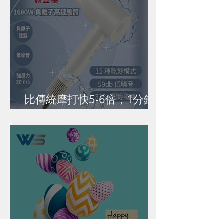
比傳統摩打快5-6倍，1分鐘
吹乾短髮