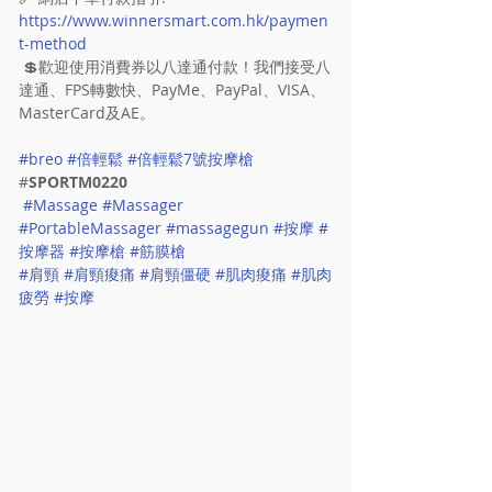
https://www.winnersmart.com.hk/paymen
t-method
 💲歡迎使用消費券以八達通付款！我們接受八
達通、FPS轉數快、PayMe、PayPal、VISA、
MasterCard及AE。
#breo
#倍輕鬆
#倍輕鬆7號按摩槍
#
SPORTM0220
#Massage
#Massager
#PortableMassager
#massagegun
#按摩
#
按摩器
#按摩槍
#筋膜槍
#肩頸
#肩頸痠痛
#肩頸僵硬
#肌肉痠痛
#肌肉
疲勞
#按摩