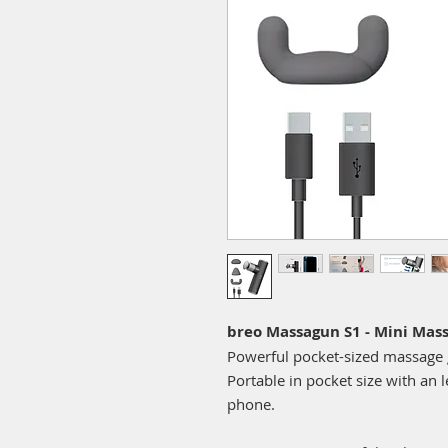
breo Massagun S1 - Mini Ma
Powerful pocket-sized massage 
Portable in pocket size with an 
phone.