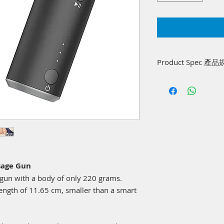
Product Spec 產
Product Name: Mas
Product Model: Spo
Input: 5V
Power 10W
Battery: 1100mAh
Charging Time: abo
Battery Life: about 
Net Weight: 220g
Product Dimension: 
ssage Gun
Packing Dimension: 
gun with a body of only 220 grams.
length of 11.65 cm, smaller than a smart
產品名稱：
Massagu
產品型號：
Sport-M3
輸入：
5V