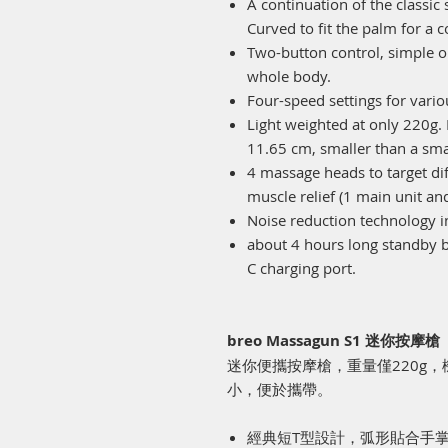
A continuation of the classic
Curved to fit the palm for a 
Two-button control, simple 
whole body.
Four-speed settings for var
Light weighted
at only 220g.
11.65 cm, smaller
than a sm
4
massage heads
to target di
muscle relief (1 main unit an
Noise reduction technology i
about 4 hours long standby ba
C charging
port.
breo Massagun S1 迷你按摩槍
迷你便攜按摩槍，重量僅220g，
小，便於攜帶。
經典短
T
型設計，弧形貼合手