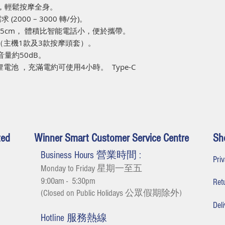
，輕鬆按摩全身。
需求
(
20
00
– 30
00
轉
/
分
)
。
65cm
，
體積比智能電話小，便於攜帶。
（主機
1
款及
3
款按摩頭套）。
音量約
50dB
。
鋰電池
，充滿電約可使用
4
小時。
Type-C
ted
Winner Smart Customer Service Centre
Sh
Business Hours 營業時間 :
Pr
Monday to Friday 星期一至五
9:00am - 5:30
pm
Re
(Closed on Public Holidays 公眾假期除外
)
De
Hotline 服務熱線