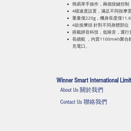
簡易單手操作，兩個按鍵控制
4
檔速度設置，滿足不同按摩
重量僅
220g
，
機身長度僅
11.
4
款按摩頭
針對不同身體部位
搭載靜音科技，低噪音，運行
長續航
，內置
1100
mAh
聚合
充電口。
Winner Smart International Limi
About Us 關於我們
Contact Us 聯絡我們