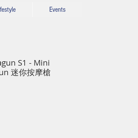
festyle
Events
gun S1 - Mini
 Gun 迷你按摩槍