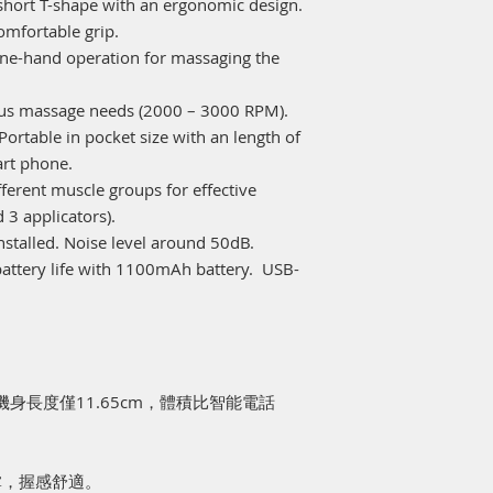
 short T-shape with an ergonomic design.
功率：
10W
電池容量：
1100mAh
comfortable grip.
充電時長：約
2
小時
one-hand operation
for massaging the
續航時長：約
4
小時
淨重：
220g
ious massage needs
(
20
0
0 – 30
00
RPM)
.
產品尺寸：11.65 x 7.9
Portable in pocket size with an length of
包裝尺寸：12.4 x 9.7 
art phone.
fferent muscle groups for effective
d 3 applicators)
.
nstalled. Noise level around 50dB
.
ttery life with
1100
mAh
battery
.
USB-
機身長度僅11.65cm，體積比智能電話
掌，握感舒適。