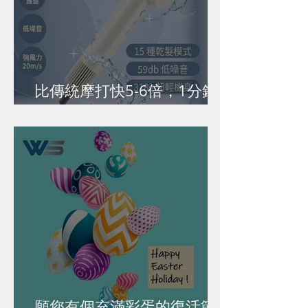
比傳統摩打快5-6倍，1分鐘
吹乾短髮
願您有個充滿彩蛋的復活節