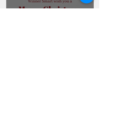
又到聖誕！
Winner Smart International Limited
About Us 關於我們
Contact Us 聯絡我們
Shopping Guide
Privacy & Safety 私隱政策
Return & Exchange Policy 退貨及換貨