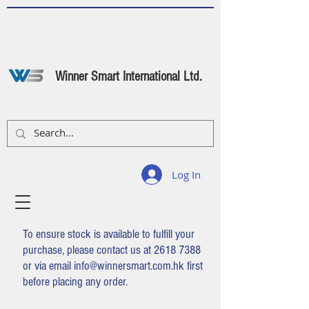
Winner Smart International Ltd.
Log In
To ensure stock is available to fulfill your
purchase, please contact us at
2618 7388
or via email
info@winnersmart.com.hk
first
before placing any order.