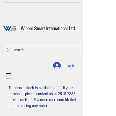
Winner Smart International Ltd.
Log In
To ensure stock is available to fulfill your
purchase, please contact us at
2618 7388
or via email
info@winnersmart.com.hk
first
before placing any order.