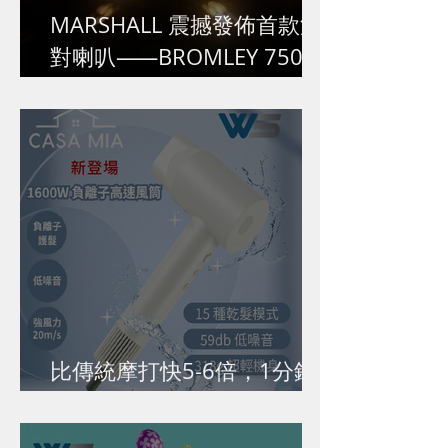
MARSHALL 震撼發佈首款派
對喇叭⸺BROMLEY 750,挑
戰極限,超越自我!
比傳統摩打快5-6倍，1分鐘
吹乾短髮